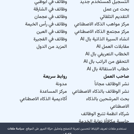
التسجيل كمستخدم جديد
وظائف في أبوظبي
بحث عن عمل
وظائف في الشارقة
التقديم التلقائي
وظائف في عجمان
مركز مواهب الذكاء الاصطناعي
وظائف في رأس الخيمة
مركز مجتمع الذكاء الاصطناعي
وظائف في العين
انشاء السيرة الذاتية بال AI
وظائف في الفجيرة
مقابلات العمل AI
المزيد من الدول
الخطاب التعريفي بال AI
التحقق من الراتب بال AI
خطاب الاستقالة بال AI
صاحب العمل
روابط سريعة
نشر الوظائف مجاناً
مدونة
نشر الوظائف بالذكاء الاصطناعي
مركز المساعدة
بحث المرشحين بالذكاء
أكاديمية الذكاء الاصطناعي
الاصطناعي
شركاء انظمة تتبع الوظائف
حاسبة مكافأة نهاية الخدمة
نستخدم ملفات تعريف الارتباط لتحسين تجربة التصفح وتحليل حركة المرور على الموقع.
سياسة ملفات