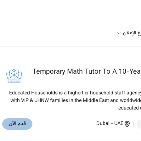
خ الإعلان
Temporary Math Tutor To A 10-Year
Educated Households is a highertier household staff agency
with VIP & UHNW families in the Middle East and worldwide:
educated a
UAE
-
Dubai
قدم الآن