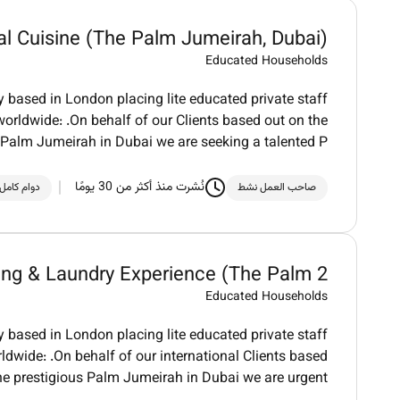
nal Cuisine (The Palm Jumeirah, Dubai)
Educated Households
 based in London placing lite educated private staff
rldwide: .On behalf of our Clients based out on the
 Palm Jumeirah in Dubai we are seeking a talented P
نُشرت منذ أكثر من 30 يومًا
صاحب العمل نشط
دوام كامل
2 Housekeepers With Childcare, Cooking & Laundry Experience (The Palm ...
Educated Households
 based in London placing lite educated private staff
dwide: .On behalf of our international Clients based
he prestigious Palm Jumeirah in Dubai we are urgent