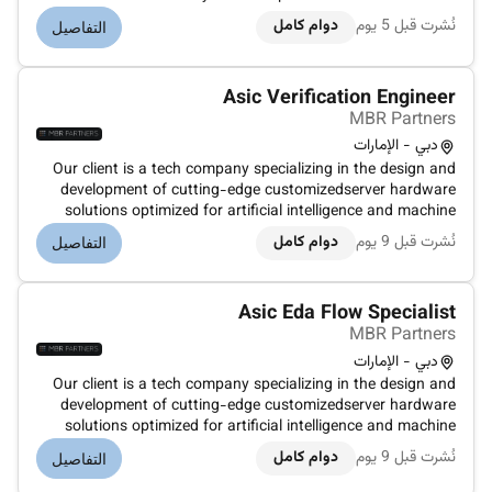
industry and a strong background in ASIC repair. As a team
نُشرت قبل 5 يوم
دوام كامل
التفاصيل
leader you will be responsible for overseeing the repair
process lead...
Asic Verification Engineer
MBR Partners
دبي - الإمارات
Our client is a tech company specializing in the design and
development of cutting-edge customizedserver hardware
solutions optimized for artificial intelligence and machine
learning applications.Their mission is to empower
نُشرت قبل 9 يوم
دوام كامل
التفاصيل
businesses and researchers to accelerate their AI initiatives
byproviding th...
Asic Eda Flow Specialist
MBR Partners
دبي - الإمارات
Our client is a tech company specializing in the design and
development of cutting-edge customizedserver hardware
solutions optimized for artificial intelligence and machine
learning applications.Their mission is to empower
نُشرت قبل 9 يوم
دوام كامل
التفاصيل
businesses and researchers to accelerate their AI initiatives
byproviding th...