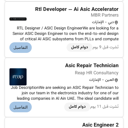
Rtl Developer — Ai Asic Accelerator
MBR Partners
دبي - الإمارات
RTL Designer / ASIC Design EngineerWe are looking for a
Senior ASIC Design Engineer to own the end-to-end design
of critical AI ASIC subsystems from PLLs and compute
clusters to interconnects and multi-die orchestration. The
نُشرت قبل 9 يوم
دوام كامل
التفاصيل
RTL you create will become production silicon powering real-
world AI workl...
Asic Repair Technician
Reap HR Consultancy
العين - الإمارات
Job DescriptionWe are seeking an ASIC Repair Technician to
join our team in the electronics industry for one of our
leading companies in Al Ain UAE. The ideal candidate will
have 1-3 years of experience in ASIC repair and possess a
نُشرت قبل 11 يوم
دوام كامل
التفاصيل
strong understanding of ASIC technology. As an ASIC Repair
Technicia...
Asic Engineer 2