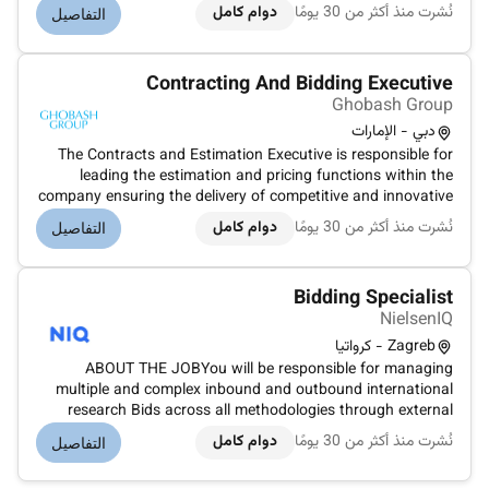
bids to enhance business growth and maintain client
نُشرت منذ أكثر من 30 يومًا
دوام كامل
التفاصيل
relationships. This role involves Quantity Surveying and
preparing estimat...
Contracting And Bidding Executive
Ghobash Group
دبي - الإمارات
The Contracts and Estimation Executive is responsible for
leading the estimation and pricing functions within the
company ensuring the delivery of competitive and innovative
bids to enhance business growth and maintain client
نُشرت منذ أكثر من 30 يومًا
دوام كامل
التفاصيل
relationships. This role involves Quantity Surveying and
preparing estimat...
Bidding Specialist
NielsenIQ
Zagreb - كرواتيا
ABOUT THE JOBYou will be responsible for managing
multiple and complex inbound and outbound international
research Bids across all methodologies through external
vendors and internal Operations departments. Youll stay
نُشرت منذ أكثر من 30 يومًا
دوام كامل
التفاصيل
focused in order to ensure the Bid is executed within budget
(if known from the st...